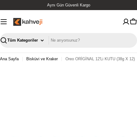
İçeriğe
Aynı Gün Güvenli Kargo
geç
S
Ara
Ana Sayfa
Bisküvi ve Kraker
Oreo ORİGİNAL 12'li KUTU (38g X 12)