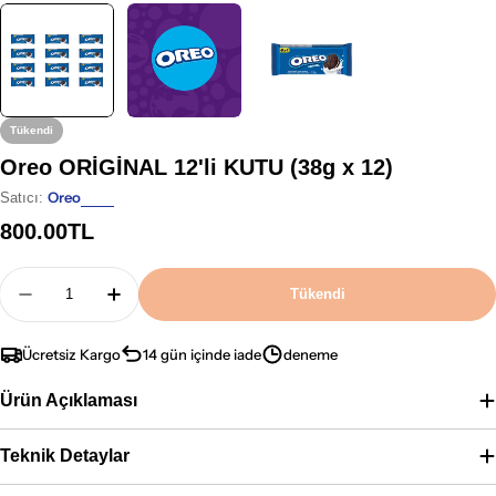
Tükendi
Oreo ORİGİNAL 12'li KUTU (38g x 12)
Oreo
Satıcı:
Normal
800.00TL
fiyat
Adet
Tükendi
Oreo ORİGİNAL 12&#39;li KUTU (38g X 12) Için A
Oreo ORİGİNAL 12&#39;li KUTU (38g X 12
Ücretsiz Kargo
14 gün içinde iade
deneme
Ürün Açıklaması
Teknik Detaylar