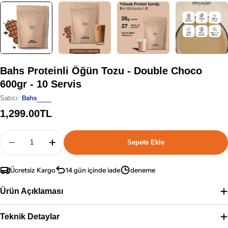
Bahs Proteinli Öğün Tozu - Double Choco
600gr - 10 Servis
Bahs
Satıcı:
Normal
1,299.00TL
fiyat
Adet
Sepete Ekle
Bahs Proteinli Öğün Tozu - Double Choco 600gr - 1
Bahs Proteinli Öğün Tozu - Double Choco 
Ücretsiz Kargo
14 gün içinde iade
deneme
Ürün Açıklaması
Teknik Detaylar