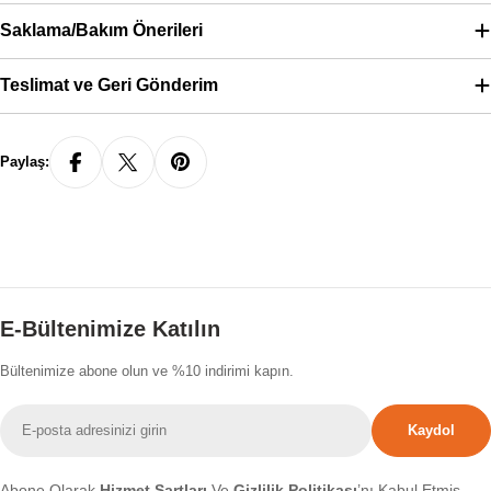
Saklama/Bakım Önerileri
Teslimat ve Geri Gönderim
Paylaş:
E-Bültenimize Katılın
Bültenimize abone olun ve %10 indirimi kapın.
E-
Kaydol
posta
Abone Olarak
Hizmet Şartları
Ve
Gizlilik Politikası
’nı Kabul Etmiş