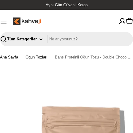
İçeriğe
Orjinal Ürün
geç
S
Ara
Ana Sayfa
Öğün Tozları
Bahs Proteinli Öğün Tozu - Double Choco 600gr - 10 Servis