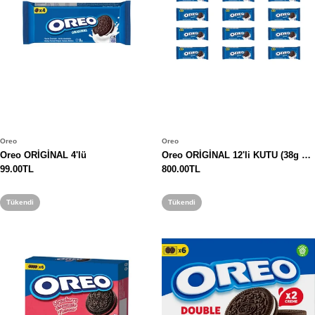
Oreo
Oreo
Oreo ORİGİNAL 4'lü
Oreo ORİGİNAL 12'li KUTU (38g x
Normal
99.00TL
12)
Normal
800.00TL
fiyat
fiyat
Tükendi
Tükendi