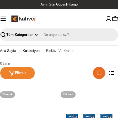
İçeriğe
Aynı Gün Güvenli Kargo
geç
S
Ara
Ana Sayfa
Koleksiyon
Bisküvi Ve Kraker
5 Ürün
Filtrele
Tükendi
Tükendi