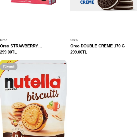
Oreo
Oreo
Oreo STRAWBERRY
Oreo DOUBLE CREME 170 G
CHEESECAKE FLAVOUR 228 G
Normal
299.00TL
Normal
299.00TL
fiyat
fiyat
Tükendi