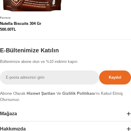
Ferrero
Nutella Biscuits 304 Gr
Normal
500.00TL
fiyat
E-Bültenimize Katılın
Bültenimize abone olun ve %10 indirimi kapın.
E-
Kaydol
posta
Abone Olarak
Hizmet Şartları
Ve
Gizlilik Politikası
’nı Kabul Etmiş
Olursunuz.
Mağaza
Hakkımızda