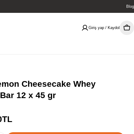
Blog
Giriş yap / Kaydol
Sep
emon Cheesecake Whey
 Bar 12 x 45 gr
0TL