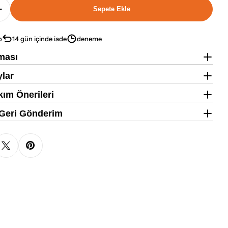
Sepete Ekle
n Cheesecake Whey Protein Bar 12 X 45 Gr Için Ade
Bahs Lemon Cheesecake Whey Protein Bar 12 X 45 Gr
o
14 gün içinde iade
deneme
ması
ylar
ım Önerileri
 Geri Gönderim