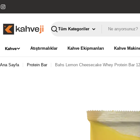
İçeriğe
geç
Instagram
Ara
Kahve
Atıştırmalıklar
Kahve Ekipmanları
Kahve Makine
Ana Sayfa
Protein Bar
Bahs Lemon Cheesecake Whey Protein Bar 12