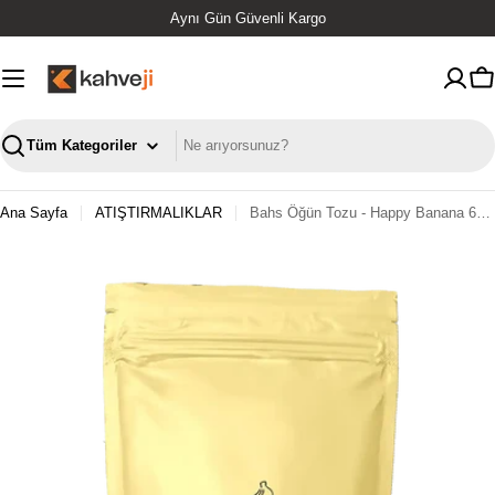
İçeriğe
Aynı Gün Güvenli Kargo
geç
S
Ara
Ana Sayfa
ATIŞTIRMALIKLAR
Bahs Öğün Tozu - Happy Banana 600 Gr
0. medyayı modalda aç