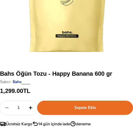
Bahs Öğün Tozu - Happy Banana 600 gr
Bahs
Satıcı:
Normal
1,299.00TL
fiyat
Adet
Sepete Ekle
Bahs Öğün Tozu - Happy Banana 600 Gr Için Aded
Bahs Öğün Tozu - Happy Banana 600 Gr I
Ücretsiz Kargo
14 gün içinde iade
deneme