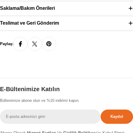
Saklama/Bakım Önerileri
Teslimat ve Geri Gönderim
Paylaş:
E-Bültenimize Katılın
Bültenimize abone olun ve %10 indirimi kapın.
E-
Kaydol
posta
Abone Olarak
Hizmet Şartları
Ve
Gizlilik Politikası
’nı Kabul Etmiş