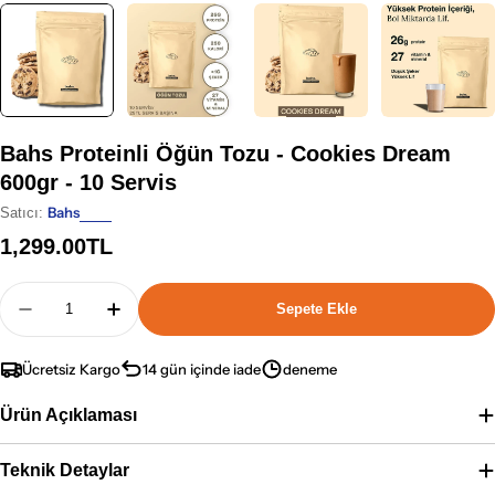
Bahs Proteinli Öğün Tozu - Cookies Dream
600gr - 10 Servis
Bahs
Satıcı:
Normal
1,299.00TL
fiyat
Adet
Sepete Ekle
Bahs Proteinli Öğün Tozu - Cookies Dream 600gr - 
Bahs Proteinli Öğün Tozu - Cookies Dream
Ücretsiz Kargo
14 gün içinde iade
deneme
Ürün Açıklaması
Teknik Detaylar