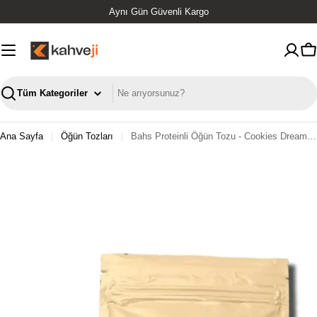
İçeriğe
Orjinal Ürün
geç
S
Ara
Ana Sayfa
Öğün Tozları
Bahs Proteinli Öğün Tozu - Cookies Dream 600gr - 10 Servis