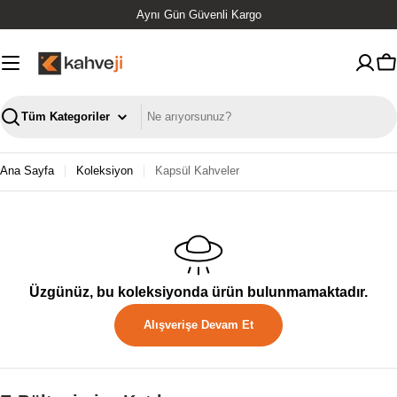
İçeriğe
Aynı Gün Güvenli Kargo
geç
S
Ara
Ana Sayfa
Koleksiyon
Kapsül Kahveler
Üzgünüz, bu koleksiyonda ürün bulunmamaktadır.
Alışverişe Devam Et