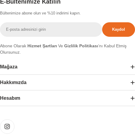
E-Bültenimize Katılın
Bültenimize abone olun ve %10 indirimi kapın.
E-
Kaydol
posta
Abone Olarak
Hizmet Şartları
Ve
Gizlilik Politikası
’nı Kabul Etmiş
Olursunuz.
Mağaza
Hakkımızda
Hesabım
Ödeme
yöntemleri
Instagram