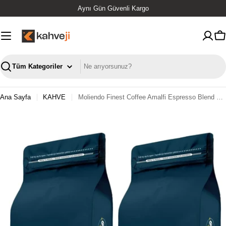
İçeriğe
Aynı Gün Güvenli Kargo
geç
S
Ara
Ana Sayfa
KAHVE
Moliendo Finest Coffee Amalfi Espresso Blend Kahve Avantaj Paketi (Çekirdek Kahve) 2x1000 G - 2 Kg