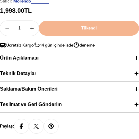
Moliendo
Satıcı:
Normal
1,998.00TL
fiyat
Adet
Tükendi
Moliendo Finest Coffee Amalfi Espresso Blend Kah
Moliendo Finest Coffee Amalfi Espresso 
Ücretsiz Kargo
14 gün içinde iade
deneme
Ürün Açıklaması
Teknik Detaylar
Saklama/Bakım Önerileri
Teslimat ve Geri Gönderim
Paylaş: