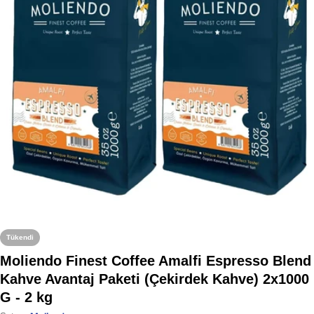
0. medyayı modalda aç
Tükendi
Moliendo Finest Coffee Amalfi Espresso Blend
Kahve Avantaj Paketi (Çekirdek Kahve) 2x1000
G - 2 kg