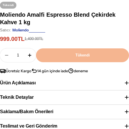
Tükendi
Moliendo Amalfi Espresso Blend Çekirdek
Kahve 1 kg
Moliendo
Satıcı:
999.00TL
İndirimli
Normal
1,400.00TL
fiyat
fiyat
Adet
Tükendi
Moliendo Amalfi Espresso Blend Çekirdek Kahve 1
Moliendo Amalfi Espresso Blend Çekirde
Ücretsiz Kargo
14 gün içinde iade
deneme
Ürün Açıklaması
Teknik Detaylar
Saklama/Bakım Önerileri
Teslimat ve Geri Gönderim