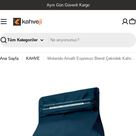
İçeriğe
Aynı Gün Güvenli Kargo
geç
S
Ara
Ana Sayfa
KAHVE
Moliendo Amalfi Espresso Blend Çekirdek Kahve 1 Kg