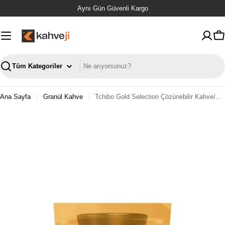
İçeriğe
Aynı Gün Güvenli Kargo
geç
S
Ara
Ana Sayfa
Granül Kahve
Tchibo Gold Selection Çözünebilir Kahve/Ekonomik Kahve 75 Gr.