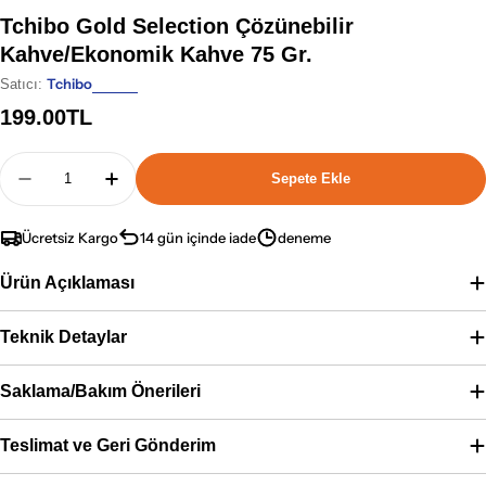
Tchibo Gold Selection Çözünebilir
Kahve/Ekonomik Kahve 75 Gr.
Tchibo
Satıcı:
Normal
199.00TL
fiyat
Adet
Sepete Ekle
Tchibo Gold Selection Çözünebilir Kahve/Ekonomi
Tchibo Gold Selection Çözünebilir Kahve
Ücretsiz Kargo
14 gün içinde iade
deneme
Ürün Açıklaması
Teknik Detaylar
Saklama/Bakım Önerileri
Teslimat ve Geri Gönderim