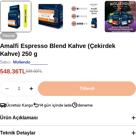
Tükendi
Amalfi Espresso Blend Kahve (Çekirdek
Kahve) 250 g
Moliendo
Satıcı:
548.36TL
İndirimli
Normal
599.00TL
fiyat
fiyat
Adet
Tükendi
Amalfi Espresso Blend Kahve (Çekirdek Kahve) 25
Amalfi Espresso Blend Kahve (Çekirdek K
Ücretsiz Kargo
14 gün içinde iade
deneme
Ürün Açıklaması
Teknik Detaylar