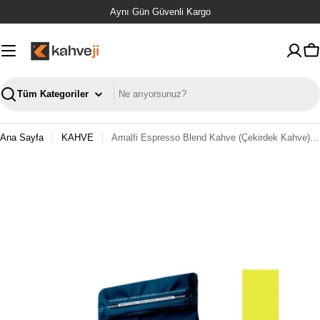
İçeriğe
Orjinal Ürün
geç
S
Ara
Ana Sayfa
KAHVE
Amalfi Espresso Blend Kahve (Çekirdek Kahve) 250 G