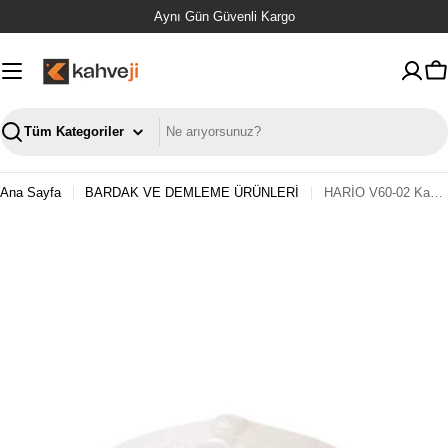
İçeriğe
Aynı Gün Güvenli Kargo
geç
S
Ara
Ana Sayfa
BARDAK VE DEMLEME ÜRÜNLERİ
HARİO V60-02 Kahve Filtresi Kağidi 100 Adet