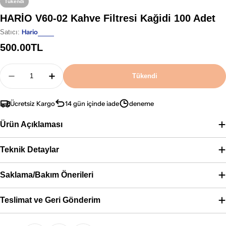
Tükendi
HARİO V60-02 Kahve Filtresi Kağidi 100 Adet
Hario
Satıcı:
Normal
500.00TL
fiyat
Adet
Tükendi
HARİO V60-02 Kahve Filtresi Kağidi 100 Adet Için
HARİO V60-02 Kahve Filtresi Kağidi 100 A
Ücretsiz Kargo
14 gün içinde iade
deneme
Ürün Açıklaması
Teknik Detaylar
Saklama/Bakım Önerileri
Teslimat ve Geri Gönderim