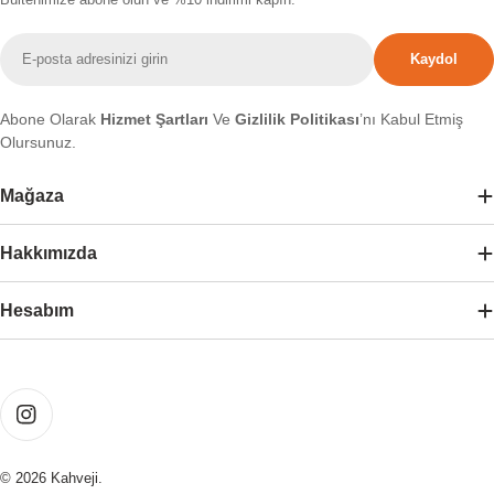
E-
Kaydol
posta
Abone Olarak
Hizmet Şartları
Ve
Gizlilik Politikası
’nı Kabul Etmiş
Olursunuz.
Mağaza
Hakkımızda
Hesabım
Ödeme
yöntemleri
Instagram
© 2026
Kahveji
.