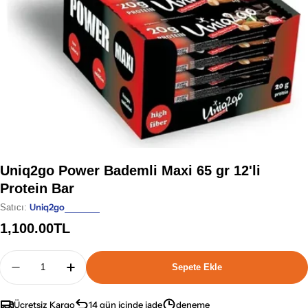
Uniq2go Power Bademli Maxi 65 gr 12'li
Protein Bar
Uniq2go
Satıcı:
Normal
1,100.00TL
fiyat
Adet
Sepete Ekle
Uniq2go Power Bademli Maxi 65 Gr 12&#39;li Prot
Uniq2go Power Bademli Maxi 65 Gr 12&#39
Ücretsiz Kargo
14 gün içinde iade
deneme