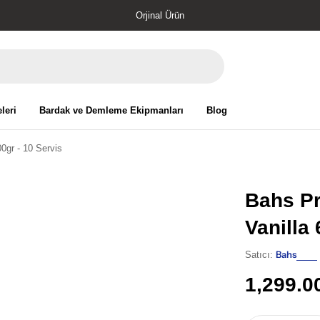
Orjinal Ürün
leri
Bardak ve Demleme Ekipmanları
Blog
0gr - 10 Servis
Bahs Pr
Vanilla 
Bahs
Satıcı:
Normal
1,299.0
fiyat