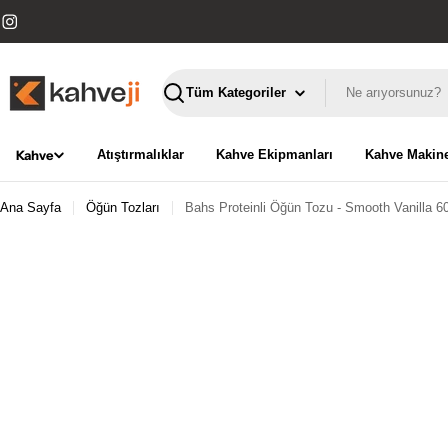
İçeriğe
geç
Instagram
Ara
Kahve
Atıştırmalıklar
Kahve Ekipmanları
Kahve Makine
Ana Sayfa
Öğün Tozları
Bahs Proteinli Öğün Tozu - Smooth Vanilla 60