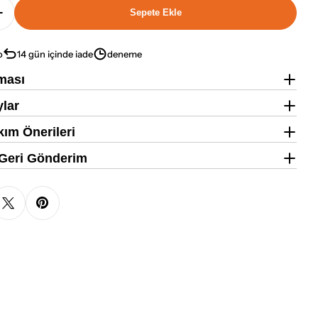
Sepete Ekle
einli Öğün Tozu - Smooth Vanilla 600gr - 10 Servis Iç
Bahs Proteinli Öğün Tozu - Smooth Vanilla 600gr - 10 
o
14 gün içinde iade
deneme
ması
ylar
ım Önerileri
 Geri Gönderim
 aç