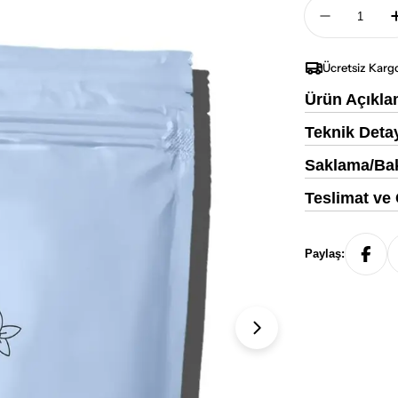
Adet
Bahs Prot
Ücretsiz Karg
Ürün Açıkla
Teknik Deta
Saklama/Bak
Teslimat ve
Paylaş:
1. medyayı modalda