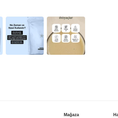
Mağaza
Ha