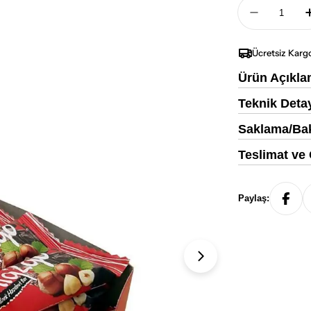
Adet
Uniq2go C
Ücretsiz Karg
Ürün Açıkla
Teknik Deta
Saklama/Bak
Teslimat ve
Paylaş:
1. medyayı modalda