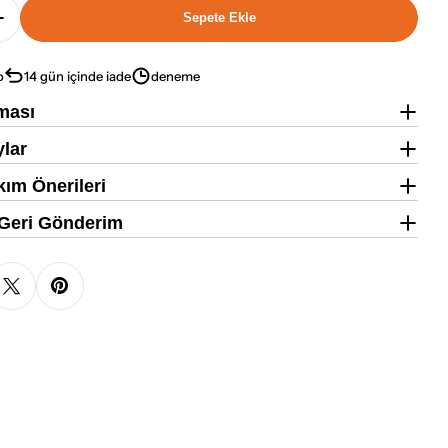
Sepete Ekle
hocodark Fındıklı Bitter 16lı Kutu 38g Protein Bar Iç
Uniq2go Chocodark Fındıklı Bitter 16lı Kutu 38g Prote
o
14 gün içinde iade
deneme
ması
ylar
ım Önerileri
 Geri Gönderim
 aç