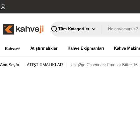
İçeriğe
geç
Instagram
Ara
Kahve
Atıştırmalıklar
Kahve Ekipmanları
Kahve Makine
Ana Sayfa
ATIŞTIRMALIKLAR
Uniq2go Chocodark Fındıklı Bitter 16l