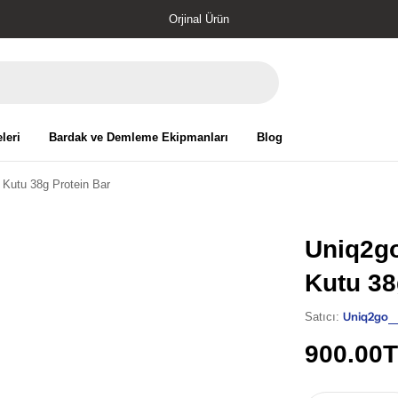
Orjinal Ürün
leri
Bardak ve Demleme Ekipmanları
Blog
ı Kutu 38g Protein Bar
Uniq2go
Kutu 38
Uniq2go
Satıcı:
Normal
900.00
fiyat