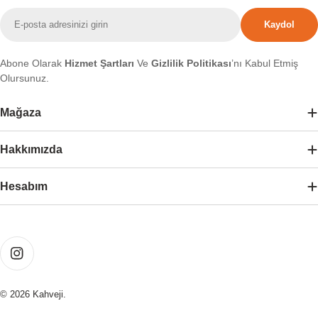
E-
Kaydol
posta
Abone Olarak
Hizmet Şartları
Ve
Gizlilik Politikası
’nı Kabul Etmiş
Olursunuz.
Mağaza
Hakkımızda
Hesabım
Ödeme
yöntemleri
Instagram
© 2026
Kahveji
.