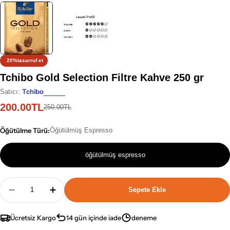
20%
tasarruf et
Tchibo Gold Selection Filtre Kahve 250 gr
Tchibo
Satıcı:
200.00TL
İndirimli
Normal
250.00TL
fiyat
fiyat
Öğütülme Türü:
Öğütülmüş Espresso
öğütülmüş espresso
Adet
Sepete Ekle
Tchibo Gold Selection Filtre Kahve 250 Gr Için Ad
Tchibo Gold Selection Filtre Kahve 250 G
Ücretsiz Kargo
14 gün içinde iade
deneme