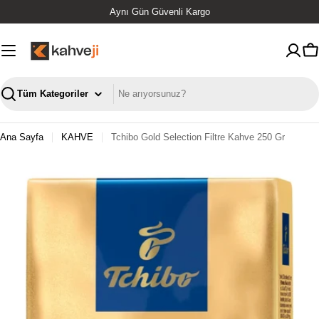
İçeriğe
Aynı Gün Güvenli Kargo
geç
S
Ara
Ana Sayfa
KAHVE
Tchibo Gold Selection Filtre Kahve 250 Gr