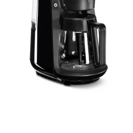
0. medyayı modalda aç