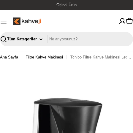
İçeriğe
Orjinal Ürün
geç
S
Ara
Ana Sayfa
Filtre Kahve Makinesi
Tchibo Filtre Kahve Makinesi Let's Brew Siyah