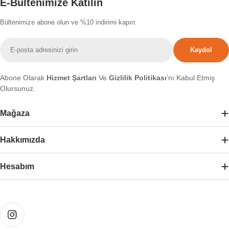
E-Bültenimize Katılın
Bültenimize abone olun ve %10 indirimi kapın.
E-
Kaydol
posta
Abone Olarak
Hizmet Şartları
Ve
Gizlilik Politikası
’nı Kabul Etmiş
Olursunuz.
Mağaza
Hakkımızda
Hesabım
Ödeme
yöntemleri
Instagram