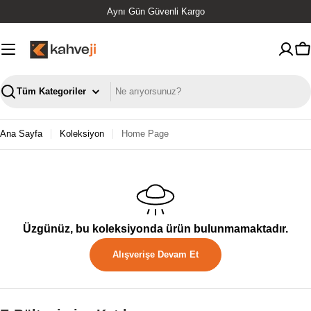
İçeriğe
Aynı Gün Güvenli Kargo
geç
S
Ara
Ana Sayfa
Koleksiyon
Home Page
Üzgünüz, bu koleksiyonda ürün bulunmamaktadır.
Alışverişe Devam Et