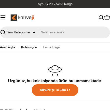
İçeriğe
Aynı Gün Güvenli Kargo
geç
S
Ara
Ana Sayfa
Koleksiyon
Home Page
Üzgünüz, bu koleksiyonda ürün bulunmamaktadır.
Alışverişe Devam Et