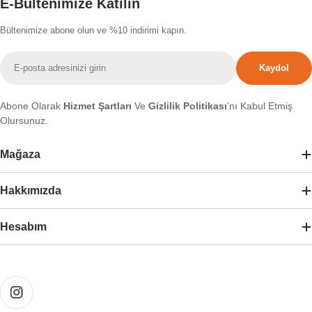
E-Bültenimize Katılın
Bültenimize abone olun ve %10 indirimi kapın.
E-
Kaydol
posta
Abone Olarak
Hizmet Şartları
Ve
Gizlilik Politikası
’nı Kabul Etmiş
Olursunuz.
Mağaza
Hakkımızda
Hesabım
Ödeme
yöntemleri
Instagram