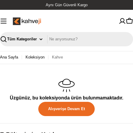
İçeriğe
Aynı Gün Güvenli Kargo
geç
S
Ara
Ana Sayfa
Koleksiyon
Kahve
Üzgünüz, bu koleksiyonda ürün bulunmamaktadır.
Alışverişe Devam Et