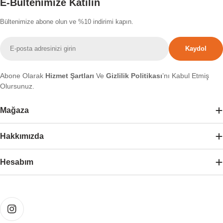
E-Bültenimize Katılın
Bültenimize abone olun ve %10 indirimi kapın.
E-
Kaydol
posta
Abone Olarak
Hizmet Şartları
Ve
Gizlilik Politikası
’nı Kabul Etmiş
Olursunuz.
Mağaza
Hakkımızda
Hesabım
Ödeme
yöntemleri
Instagram